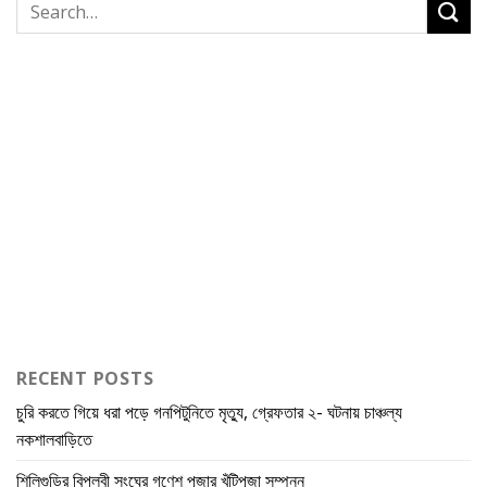
RECENT POSTS
চুরি করতে গিয়ে ধরা পড়ে গনপিটুনিতে মৃত্যু, গ্রেফতার ২- ঘটনায় চাঞ্চল্য
নকশালবাড়িতে
শিলিগুড়ির বিপ্লবী সংঘের গণেশ পূজার খুঁটিপূজা সম্পন্ন