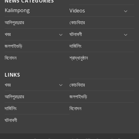
NEWS CATEGORIES
Kalimpong
Videos
আলিপুরদুয়ার
কোচবিহার
খবর
ঘটনাবলী
জলপাইগুড়ি
দার্জিলিং
বিনোদন
শ্রাদ্ধানুষ্ঠান
LINKS
খবর
কোচবিহার
আলিপুরদুয়ার
জলপাইগুড়ি
দার্জিলিং
বিনোদন
ঘটনাবলী