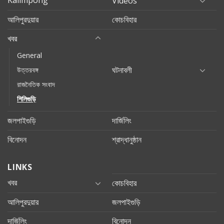
Videos
আলিপুরদুয়ার
কোচবিহার
খবর
General
ঘটনাবলী
উত্তরবঙ্গ
রাজনৈতিক সংবাদ
শিলিগুড়ি
জলপাইগুড়ি
দার্জিলিং
বিনোদন
শ্রাদ্ধানুষ্ঠান
LINKS
খবর
কোচবিহার
আলিপুরদুয়ার
জলপাইগুড়ি
দার্জিলিং
বিনোদন