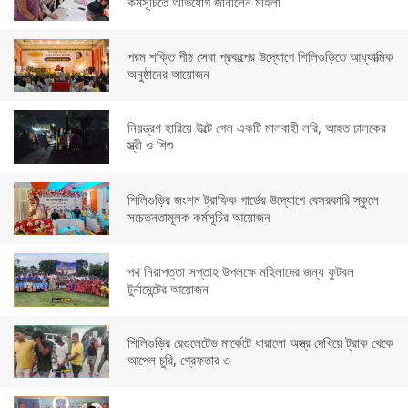
কর্মসূচিতে অভিযোগ জানালেন মহিলা
পরম শক্তি পীঠ সেবা প্রকল্পের উদ্যোগে শিলিগুড়িতে আধ্যাত্মিক
অনুষ্ঠানের আয়োজন
নিয়ন্ত্রণ হারিয়ে উল্টে গেল একটি মালবাহী লরি, আহত চালকের
স্ত্রী ও শিশু
শিলিগুড়ির জংশন ট্রাফিক গার্ডের উদ্যোগে বেসরকারি স্কুলে
সচেতনতামূলক কর্মসূচির আয়োজন
পথ নিরাপত্তা সপ্তাহ উপলক্ষে মহিলাদের জন্য ফুটবল
টুর্নামেন্টের আয়োজন
শিলিগুড়ির রেগুলেটেড মার্কেটে ধারালো অস্ত্র দেখিয়ে ট্রাক থেকে
আপেল চুরি, গ্রেফতার ৩