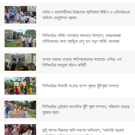
হকার ও ব্যবসায়ীদের উচ্ছেদের প্রতিবাদে মিছিল ও এডিআরএম
অফিসে ডেপুটেশন প্রদান
শিলিগুড়ির পার্কিং সমস্যার সমাধানে উদ্যোগ, কাঞ্চনজঙ্ঘা
স্টেডিয়ামের মেলা গ্রাউন্ডে চালু হল নতুন পার্কিং ব্যবস্থা
অসমে ভয়াবহ বন্যায় ক্ষতিগ্রস্তদের সাহায্যে এগিয়ে এল
শিলিগুড়ির মহানন্দা বাঁচাও কমিটি
শিলিগুড়ির বিপ্লবী সংঘের গণেশ পূজার খুঁটিপূজা সম্পন্ন
শিলিগুড়ির সেন্ট্রাল কলোনির খুঁটি পূজা সম্পন্ন, পরিবর্তন হয়েছে
পুজোর স্থান
নান্টু পালের বিরুদ্ধে জমি দখলের অভিযোগ, ‘সরাসরি শঙ্কর’