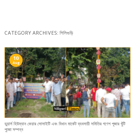
Skip
to
content
CATEGORY ARCHIVES:
শিলিগুড়ি
10
Aug
ডুয়ার্স হিউম্যান কেয়ার সোসাইটি এবং বিধান মার্কেট ব্যবসায়ী সমিতির গণেশ পূজার খুঁটি
পুজো সম্পন্ন