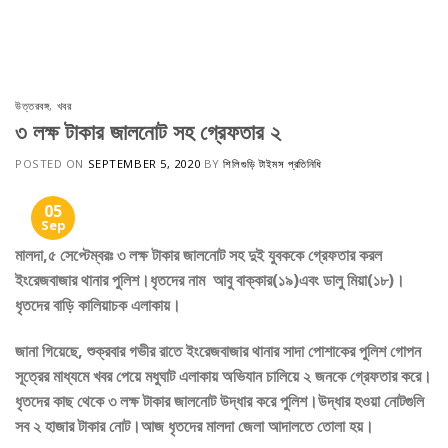
Skip
to
content
উত্তরবঙ্গ
,
খবর
৩ লক্ষ টাকার জালনোট সহ গ্রেফতার ২
POSTED ON
SEPTEMBER 5, 2020
BY
শিলিগুড়ি টাইমস প্রতিনিধি
05
Sep
মালদা,৫ সেপ্টেম্বরঃ ৩ লক্ষ টাকার জালনোট সহ দুই যুবককে গ্রেফতার করল
ইংরেজবাজার থানার পুলিশ।ধৃতদের নাম আবু বাক্কার(১৯)এবং ডালু মিয়া(১৮)।
ধৃতদের বাড়ি কালিয়াচক এলাকায়।
জানা গিয়েছে, শুক্রবার গভীর রাতে ইংরেজবাজার থানার সাদা পোশাকের পুলিশ গোপন
সূত্রের মাধ্যমে খবর পেয়ে মধুঘাট এলাকায় অভিযান চালিয়ে ২ জনকে গ্রেফতার করে।
ধৃতদের কাছ থেকে ৩ লক্ষ টাকার জালনোট উদ্ধার করে পুলিশ।উদ্ধার হওয়া নোটগুলি
সব ২ হাজার টাকার নোট।আজ ধৃতদের মালদা জেলা আদালতে তোলা হয়।