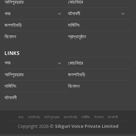
আলিপুরদুয়ার
কোচবিহার
খবর
ঘটনাবলী
জলপাইগুড়ি
দার্জিলিং
বিনোদন
শ্রাদ্ধানুষ্ঠান
LINKS
খবর
কোচবিহার
আলিপুরদুয়ার
জলপাইগুড়ি
দার্জিলিং
বিনোদন
ঘটনাবলী
খবর
কোচবিহার
আলিপুরদুয়ার
জলপাইগুড়ি
দার্জিলিং
বিনোদন
ঘটনাবলী
Copyright 2026 ©
Siliguri Voice Private Limited