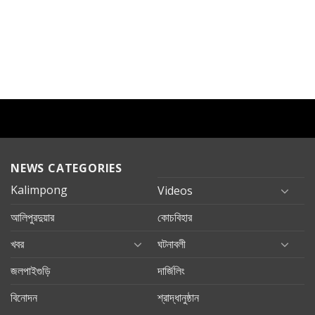
NEWS CATEGORIES
Kalimpong
Videos
আলিপুরদুয়ার
কোচবিহার
খবর
ঘটনাবলী
জলপাইগুড়ি
দার্জিলিং
বিনোদন
শ্রাদ্ধানুষ্ঠান