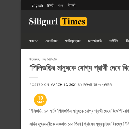
Skip
English
हिन्दी
বাংলা
नेपाली
to
content
খবর
কোচবিহার
আলিপুরদুয়ার
জলপাইগুড়ি
দার্জিলিং
ব
উত্তরবঙ্গ
,
খবর
,
শিলিগুড়ি
‘শিলিগুড়ির মানুষকে যোগ্য প্রার্থী দেবে বি
POSTED ON
MARCH 10, 2021
BY
শিলিগুড়ি টাইমস প্রতিনিধি
10
Mar
শিলিগুড়ি, ১০ মার্চঃ ‘শিলিগুড়ির মানুষকে যোগ্য প্রার্থী দেবে বিজেপি’
এদিন মুখ্যমন্ত্রীকে একহাত নেন তিনি।গ্যাসের মূল্যবৃদ্ধির বিরুদ্ধে শ