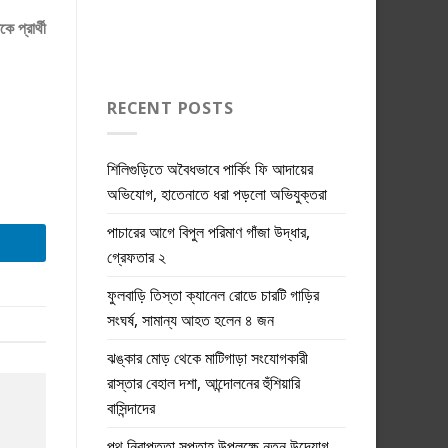
 প্রার্থী
RECENT POSTS
শিলিগুড়িতে অবৈধভাবে পার্কিং ফি আদায়ের
অভিযোগ, হাতেনাতে ধরা পড়লো অভিযুক্তরা
পাচারের আগে বিপুল পরিমাণ গাঁজা উদ্ধার,
গ্রেফতার ২
ফুলবাড়ি তিস্তা ক্যানেল রোডে চারটি গাড়ির
সংঘর্ষ, সামান্য আহত হলেন ৪ জন
ঝঙ্কার মোড় থেকে মাটিগাড়া সংযোগকারী
রাস্তার বেহাল দশা, আন্দোলনের হুঁশিয়ারি
বাসিন্দাদের
পথ নিরাপত্তা সপ্তাহ উপলক্ষে নতুন উদ্যোগ,