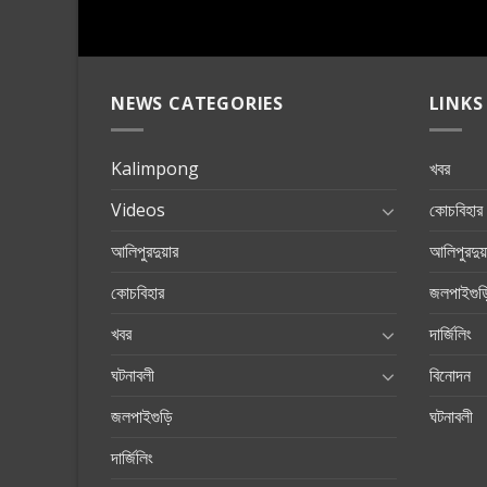
NEWS CATEGORIES
LINKS
Kalimpong
খবর
Videos
কোচবিহার
আলিপুরদুয়ার
আলিপুরদুয়
কোচবিহার
জলপাইগুড়
খবর
দার্জিলিং
ঘটনাবলী
বিনোদন
জলপাইগুড়ি
ঘটনাবলী
দার্জিলিং