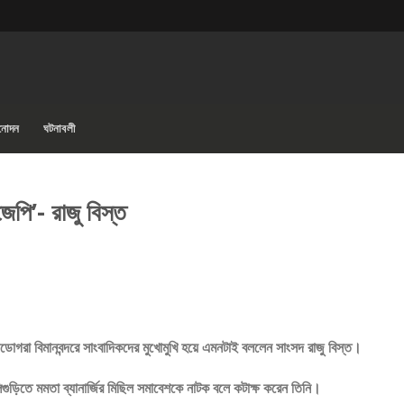
িনোদন
ঘটনাবলী
জেপি’- রাজু বিস্ত
-বাগডোগরা বিমানবন্দরে সাংবাদিকদের মুখোমুখি হয়ে এমনটাই বললেন সাংসদ রাজু বিস্ত।
িলিগুড়িতে মমতা ব্যানার্জির মিছিল সমাবেশকে নাটক বলে কটাক্ষ করেন তিনি।