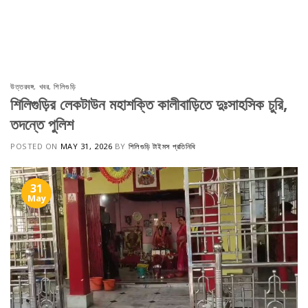
উত্তরবঙ্গ
,
খবর
,
শিলিগুড়ি
শিলিগুড়ির লেকটাউন মহাশক্তি কালীবাড়িতে দুঃসাহসিক চুরি,
তদন্তে পুলিশ
POSTED ON
MAY 31, 2026
BY
শিলিগুড়ি টাইমস প্রতিনিধি
31
May