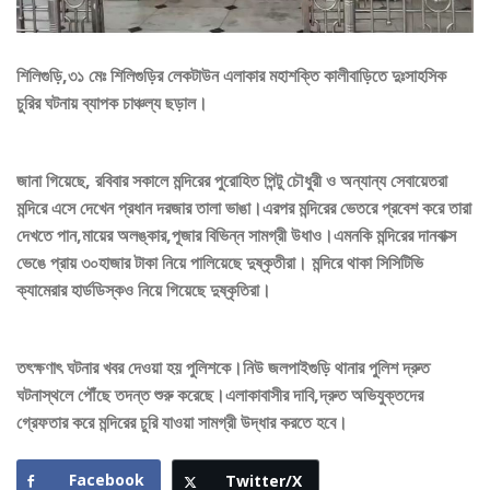
শিলিগুড়ি,৩১ মেঃ শিলিগুড়ির লেকটাউন এলাকার মহাশক্তি কালীবাড়িতে দুঃসাহসিক
চুরির ঘটনায় ব্যাপক চাঞ্চল্য ছড়াল।
জানা গিয়েছে, রবিবার সকালে মন্দিরের পুরোহিত পিন্টু চৌধুরী ও অন্যান্য সেবায়েতরা
মন্দিরে এসে দেখেন প্রধান দরজার তালা ভাঙা।এরপর মন্দিরের ভেতরে প্রবেশ করে তারা
দেখতে পান,মায়ের অলঙ্কার,পূজার বিভিন্ন সামগ্রী উধাও।এমনকি মন্দিরের দানবাক্স
ভেঙে প্রায় ৩০হাজার টাকা নিয়ে পালিয়েছে দুষ্কৃতীরা। মন্দিরে থাকা সিসিটিভি
ক্যামেরার হার্ডডিস্কও নিয়ে গিয়েছে দুষ্কৃতিরা।
তৎক্ষণাৎ ঘটনার খবর দেওয়া হয় পুলিশকে।নিউ জলপাইগুড়ি থানার পুলিশ দ্রুত
ঘটনাস্থলে পৌঁছে তদন্ত শুরু করেছে।এলাকাবাসীর দাবি,দ্রুত অভিযুক্তদের
গ্রেফতার করে মন্দিরের চুরি যাওয়া সামগ্রী উদ্ধার করতে হবে।
Facebook
Twitter/X