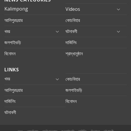
Kalimpong
Videos
আলিপুরদুয়ার
কোচবিহার
খবর
ঘটনাবলী
জলপাইগুড়ি
দার্জিলিং
বিনোদন
শ্রাদ্ধানুষ্ঠান
LINKS
খবর
কোচবিহার
আলিপুরদুয়ার
জলপাইগুড়ি
দার্জিলিং
বিনোদন
ঘটনাবলী