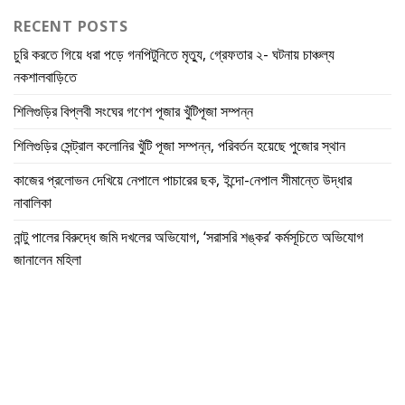
RECENT POSTS
চুরি করতে গিয়ে ধরা পড়ে গনপিটুনিতে মৃত্যু, গ্রেফতার ২- ঘটনায় চাঞ্চল্য
নকশালবাড়িতে
শিলিগুড়ির বিপ্লবী সংঘের গণেশ পূজার খুঁটিপূজা সম্পন্ন
শিলিগুড়ির সেন্ট্রাল কলোনির খুঁটি পূজা সম্পন্ন, পরিবর্তন হয়েছে পুজোর স্থান
কাজের প্রলোভন দেখিয়ে নেপালে পাচারের ছক, ইন্দো-নেপাল সীমান্তে উদ্ধার
নাবালিকা
নান্টু পালের বিরুদ্ধে জমি দখলের অভিযোগ, ‘সরাসরি শঙ্কর’ কর্মসূচিতে অভিযোগ
জানালেন মহিলা