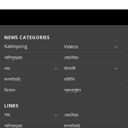
NEWS CATEGORIES
Kalimpong
Videos
আলিপুরদুয়ার
কোচবিহার
খবর
ঘটনাবলী
জলপাইগুড়ি
দার্জিলিং
বিনোদন
শ্রাদ্ধানুষ্ঠান
LINKS
খবর
কোচবিহার
আলিপুরদুয়ার
জলপাইগুড়ি