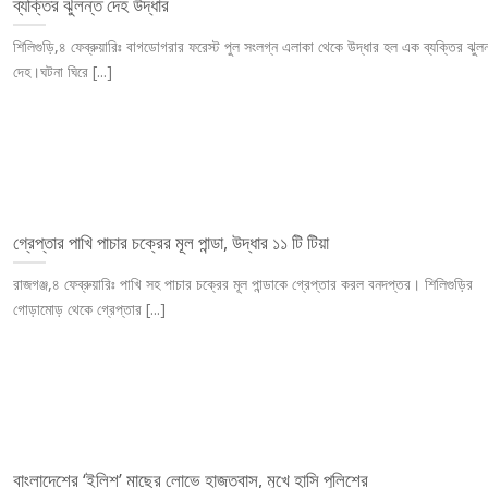
ব্যক্তির ঝুলন্ত দেহ উদ্ধার
শিলিগুড়ি,৪ ফেব্রুয়ারিঃ বাগডোগরার ফরেস্ট পুল সংলগ্ন এলাকা থেকে উদ্ধার হল এক ব্যক্তির ঝুলন
দেহ।ঘটনা ঘিরে [...]
গ্রেপ্তার পাখি পাচার চক্রের মূল পান্ডা, উদ্ধার ১১ টি টিয়া
রাজগঞ্জ,৪ ফেব্রুয়ারিঃ পাখি সহ পাচার চক্রের মূল পান্ডাকে গ্রেপ্তার করল বনদপ্তর। শিলিগুড়ির
গোড়ামোড় থেকে গ্রেপ্তার [...]
বাংলাদেশের ‘ইলিশ’ মাছের লোভে হাজতবাস, মুখে হাসি পুলিশের