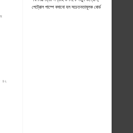
পেট্রোল পাম্পে বসানো হল সচেতনতামূলক বোর্ড
াম
গত ৪২