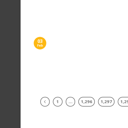
03
Feb
1
…
1,296
1,297
1,2