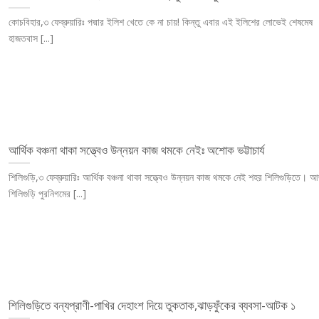
কোচবিহার,৩ ফেব্রুয়ারিঃ পদ্মার ইলিশ খেতে কে না চায়! কিন্তু এবার এই ইলিশের লোভেই শেষমেষ
হাজতবাস [...]
আর্থিক বঞ্চনা থাকা সত্ত্বেও উন্নয়ন কাজ থমকে নেইঃ অশোক ভট্টাচার্য
শিলিগুড়ি,৩ ফেব্রুয়ারিঃ আর্থিক বঞ্চনা থাকা সত্ত্বেও উন্নয়ন কাজ থমকে নেই শহর শিলিগুড়িতে। 
শিলিগুড়ি পুরনিগমের [...]
শিলিগুড়িতে বন্যপ্রাণী-পাখির দেহাংশ দিয়ে তুকতাক,ঝাড়ফুঁকের ব্যবসা-আটক ১