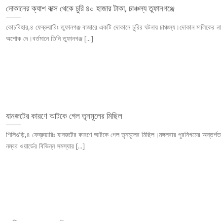
দোকানের ক্যাশ বাক্স থেকে চুরি ৪০ হাজার টাকা, চাঞ্চল্য তুফানগঞ্জে
কোচবিহার,৪ ফেব্রুয়ারিঃ তুফানগঞ্জ বাজারে একটি দোকানে চুরির ঘটনায় চাঞ্চল্য।দোকান মালিকের ন
অশোক দে।বর্তমানে তিনি তুফানগঞ্জ [...]
যানজটের কারণে আটকে গেল তৃনমূলের মিছিল
শিলিগুড়ি,৪ ফেব্রুয়ারিঃ যানজটের কারণে আটকে গেল তৃনমূলের মিছিল।মঙ্গলবার পুরনিগমের অন্তর্
নম্বর ওয়ার্ডের বিভিন্ন সমস্যার [...]