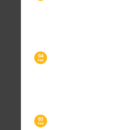
04
Feb
03
Feb