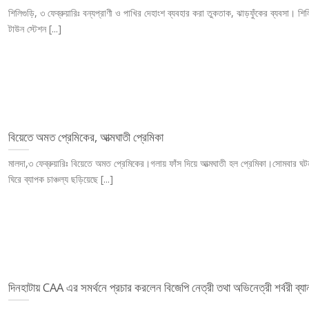
শিলিগুড়ি, ৩ ফেব্রুয়ারিঃ বন্যপ্রাণী ও পাখির দেহাংশ ব্যবহার করা তুকতাক, ঝাড়ফুঁকের ব্যবসা। শিল
টাউন স্টেশন [...]
বিয়েতে অমত প্রেমিকের, আত্মঘাতী প্রেমিকা
মালদা,৩ ফেব্রুয়ারিঃ বিয়েতে অমত প্রেমিকের।গলায় ফাঁস দিয়ে আত্মঘাতী হল প্রেমিকা।সোমবার ঘট
ঘিরে ব্যাপক চাঞ্চল্য ছড়িয়েছে [...]
দিনহাটায় CAA এর সমর্থনে প্রচার করলেন বিজেপি নেত্রী তথা অভিনেত্রী শর্বরী ব্যানা