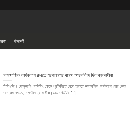
িনোদন
ঘটনাবলী
অসামাজিক কার্যকলাপ রুখতে প্রধাননগর থানায় স্মারকলিপি দিল ব্যবসায়ীরা
শিলিগুড়ি,৪ ফেব্রুয়ারিঃ দার্জিলিং মোড়ে প্রতিনিয়ত বেড়ে চলেছে অসামাজিক কার্যকলাপ।যার জেরে
সমস্যায় পড়েছেন স্থানীয় ব্যবসায়ীরা।আজ দার্জিলিং [...]