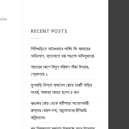
াহকের
RECENT POSTS
শিলিগুড়িতে অবৈধভাবে পার্কিং ফি আদায়ের
অভিযোগ, হাতেনাতে ধরা পড়লো অভিযুক্তরা
পাচারের আগে বিপুল পরিমাণ গাঁজা উদ্ধার,
গ্রেফতার ২
।
ফুলবাড়ি তিস্তা ক্যানেল রোডে চারটি গাড়ির
সংঘর্ষ, সামান্য আহত হলেন ৪ জন
ঝঙ্কার মোড় থেকে মাটিগাড়া সংযোগকারী
রাস্তার বেহাল দশা, আন্দোলনের হুঁশিয়ারি
বাসিন্দাদের
পথ নিরাপত্তা সপ্তাহ উপলক্ষে নতুন উদ্যোগ,