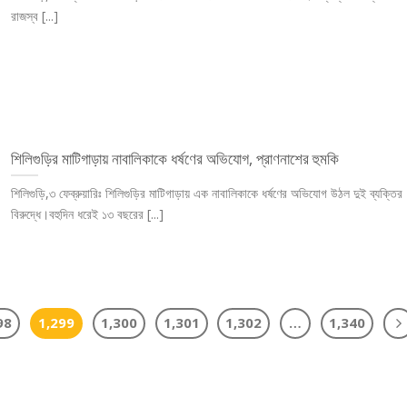
রাজস্ব [...]
শিলিগুড়ির মাটিগাড়ায় নাবালিকাকে ধর্ষণের অভিযোগ, প্রাণনাশের হুমকি
শিলিগুড়ি,৩ ফেব্রুয়ারিঃ শিলিগুড়ির মাটিগাড়ায় এক নাবালিকাকে ধর্ষণের অভিযোগ উঠল দুই ব্যক্তির
বিরুদ্ধে।বহুদিন ধরেই ১৩ বছরের [...]
98
1,299
1,300
1,301
1,302
…
1,340