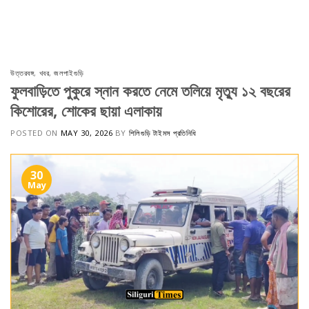
Skip
to
content
উত্তরবঙ্গ
,
খবর
,
জলপাইগুড়ি
ফুলবাড়িতে পুকুরে স্নান করতে নেমে তলিয়ে মৃত্যু ১২ বছরের
কিশোরের, শোকের ছায়া এলাকায়
POSTED ON
MAY 30, 2026
BY
শিলিগুড়ি টাইমস প্রতিনিধি
30
May