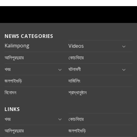
NEWS CATEGORIES
Kalimpong
Videos
আলিপুরদুয়ার
কোচবিহার
খবর
ঘটনাবলী
জলপাইগুড়ি
দার্জিলিং
বিনোদন
শ্রাদ্ধানুষ্ঠান
LINKS
খবর
কোচবিহার
আলিপুরদুয়ার
জলপাইগুড়ি