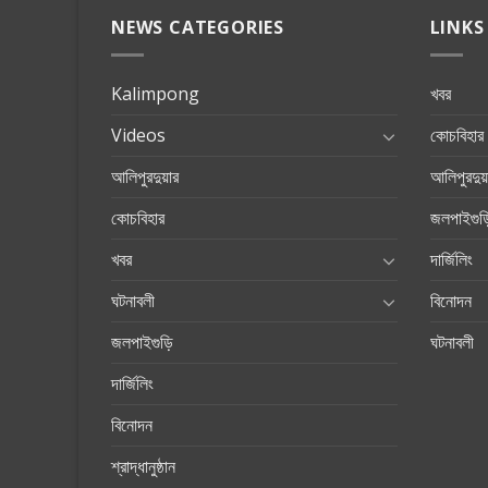
NEWS CATEGORIES
LINKS
Kalimpong
খবর
Videos
কোচবিহার
আলিপুরদুয়ার
আলিপুরদুয়
কোচবিহার
জলপাইগুড়
খবর
দার্জিলিং
ঘটনাবলী
বিনোদন
জলপাইগুড়ি
ঘটনাবলী
দার্জিলিং
বিনোদন
শ্রাদ্ধানুষ্ঠান