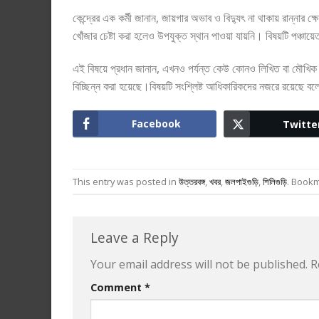
কেন্দ্রের এক কর্মী জানান, জায়গার অভাব ও বিদ্যুৎ না থাকায় রান্নার 
খোঁজার চেষ্টা করা হলেও উপযুক্ত স্থান পাওয়া যায়নি। বিষয়টি পঞ্চায
এই বিষয়ে প্রধান জানান, এখনও পর্যন্ত কেউ কোনও লিখিত বা মৌখিক অ
বিচ্ছিন্ন করা হয়েছে।বিষয়টি সংশ্লিষ্ট আধিকারিকদের নজরে রয়েছে ব
Facebook
Twitte
This entry was posted in
উত্তরবঙ্গ
,
খবর
,
জলপাইগুড়ি
,
শিলিগুড়ি
. Book
Leave a Reply
Your email address will not be published.
R
Comment
*