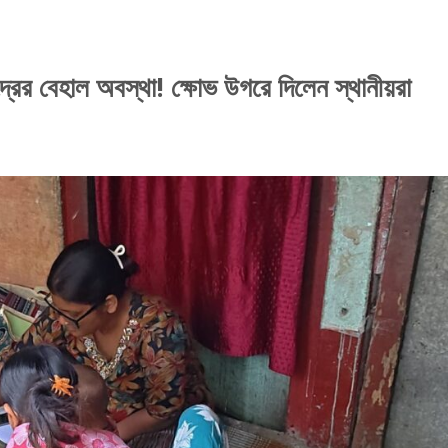
দ্রের বেহাল অবস্থা! ক্ষোভ উগরে দিলেন স্থানীয়রা