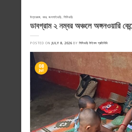
উত্তরবঙ্গ
,
খবর
,
জলপাইগুড়ি
,
শিলিগুড়ি
ডাবগ্রাম ২ নম্বর অঞ্চলে অঙ্গনওয়ারি কেন্
POSTED ON
JULY 8, 2026
BY
শিলিগুড়ি টাইমস প্রতিনিধি
08
Jul