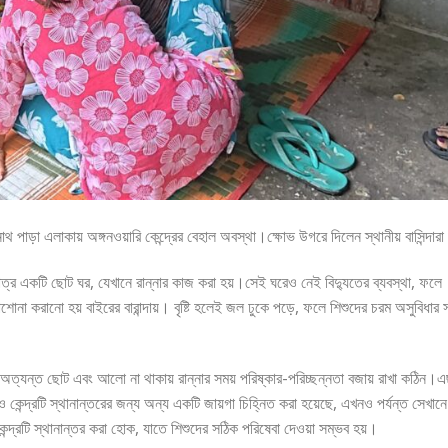
থ পাড়া এলাকায় অঙ্গনওয়ারি কেন্দ্রের বেহাল অবস্থা।ক্ষোভ উগরে দিলেন স্থানীয় বাসিন্দার
েছে মাত্র একটি ছোট ঘর, যেখানে রান্নার কাজ করা হয়।সেই ঘরেও নেই বিদ্যুতের ব্যবস্থা, ফলে
োনা করানো হয় বাইরের বারান্দায়। বৃষ্টি হলেই জল ঢুকে পড়ে, ফলে শিশুদের চরম অসুবিধার সম
অত্যন্ত ছোট এবং আলো না থাকায় রান্নার সময় পরিষ্কার-পরিচ্ছন্নতা বজায় রাখা কঠিন।এ
েন্দ্রটি স্থানান্তরের জন্য অন্য একটি জায়গা চিহ্নিত করা হয়েছে, এখনও পর্যন্ত সেখানে
কেন্দ্রটি স্থানান্তর করা হোক, যাতে শিশুদের সঠিক পরিষেবা দেওয়া সম্ভব হয়।