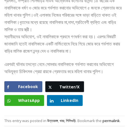
প্রসঙ্গত, সম্প্রতি শিলিগুড়ির সাউথ আম্বেদকর কলোনির বাসিন্দা ১৪ বছরের এক
নাবালিকাকে ধর্ষণ ও জোর করে গর্ভপাত করানোর অভিযোগে ৫ জনকে গ্রেফতার করে
মহিলা থানার পুলিশ।ওই এলাকায় নিজের পরিবারের সঙ্গে ভাড়া বাড়িতে থাকত ওই
নাবালিকা।ধৃতদের মধ্যে রয়েছে নাবালিকার মা,দাদা,প্রতিবেশী ব্যক্তি এবং বাড়ির
মালিক ও তার স্ত্রী।
স্থানীয়দের অভিযোগ, ওই নাবালিকাকে প্রথমে গণধর্ষণ করা হয়। এরপর বিষয়টি
জানাজানি হতেই নাবালিকাকে একটি নার্সিংহোমে নিয়ে গিয়ে জোর করে গর্ভপাত করায়
বাড়ির মালিক রাজেশ চন্দ্র দেব ও নাবালিকার মা।
এরপরই ঘটনার তদন্তে নেমে সোমবার নাবালিকাকে গর্ভপাত করানোর অভিযোগে
অভিযুক্ত চিকিৎসক শ্রেয়া রায়কে গ্রেফতার করে মহিলা থানার পুলিশ।
Facebook
Twitter/X
WhatsApp
LinkedIn
This entry was posted in
উত্তরবঙ্গ
,
খবর
,
শিলিগুড়ি
. Bookmark the
permalink
.