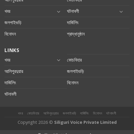
খবর
ঘটনাবলী
জলপাইগুড়ি
দার্জিলিং
বিনোদন
শ্রাদ্ধানুষ্ঠান
LINKS
খবর
কোচবিহার
আলিপুরদুয়ার
জলপাইগুড়ি
দার্জিলিং
বিনোদন
ঘটনাবলী
খবর
কোচবিহার
আলিপুরদুয়ার
জলপাইগুড়ি
দার্জিলিং
বিনোদন
ঘটনাবলী
Copyright 2026 ©
Siliguri Voice Private Limited
ahis
Jojobet
jojobet
mariobet
jojobet giriş
betpark
betpark giriÅ