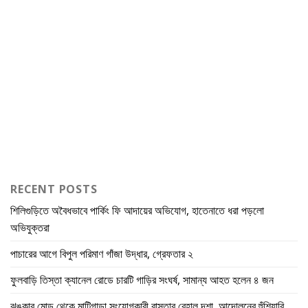
RECENT POSTS
শিলিগুড়িতে অবৈধভাবে পার্কিং ফি আদায়ের অভিযোগ, হাতেনাতে ধরা পড়লো
অভিযুক্তরা
পাচারের আগে বিপুল পরিমাণ গাঁজা উদ্ধার, গ্রেফতার ২
ফুলবাড়ি তিস্তা ক্যানেল রোডে চারটি গাড়ির সংঘর্ষ, সামান্য আহত হলেন ৪ জন
ঝঙ্কার মোড় থেকে মাটিগাড়া সংযোগকারী রাস্তার বেহাল দশা, আন্দোলনের হুঁশিয়ারি