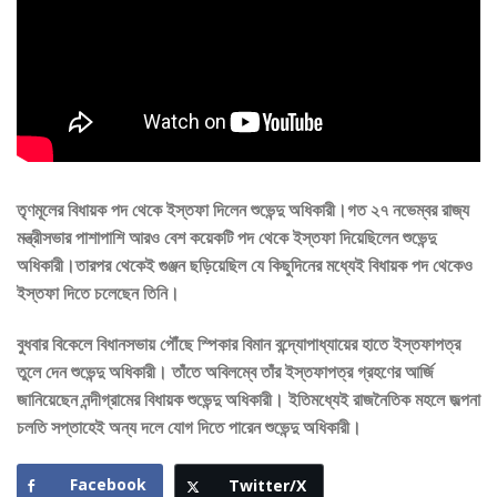
তৃণমূলের বিধায়ক পদ থেকে ইস্তফা দিলেন শুভেন্দু অধিকারী।গত ২৭ নভেম্বর রাজ্য
মন্ত্রীসভার পাশাপাশি আরও বেশ কয়েকটি পদ থেকে ইস্তফা দিয়েছিলেন শুভেন্দু
অধিকারী।তারপর থেকেই গুঞ্জন ছড়িয়েছিল যে কিছুদিনের মধ্যেই বিধায়ক পদ থেকেও
ইস্তফা দিতে চলেছেন তিনি।
বুধবার বিকেলে বিধানসভায় পৌঁছে স্পিকার বিমান বন্দ্যোপাধ্যায়ের হাতে ইস্তফাপত্র
তুলে দেন শুভেন্দু অধিকারী। তাঁতে অবিলম্বে তাঁর ইস্তফাপত্র গ্রহণের আর্জি
জানিয়েছেন নন্দীগ্রামের বিধায়ক শুভেন্দু অধিকারী। ইতিমধ্যেই রাজনৈতিক মহলে জল্পনা
চলতি সপ্তাহেই অন্য দলে যোগ দিতে পারেন শুভেন্দু অধিকারী।
Facebook
Twitter/X