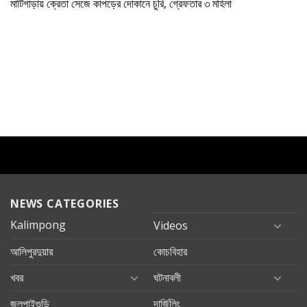
মাটিগাড়ায় ক্রেতা সেজে কাপড়ের দোকানে চুরি, গ্রেফতার ৩ মহিলা
NEWS CATEGORIES
Kalimpong
Videos
আলিপুরদুয়ার
কোচবিহার
খবর
ঘটনাবলী
জলপাইগুড়ি
দার্জিলিং