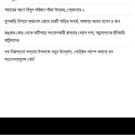
পাচারের আগে বিপুল পরিমাণ গাঁজা উদ্ধার, গ্রেফতার ২
ফুলবাড়ি তিস্তা ক্যানেল রোডে চারটি গাড়ির সংঘর্ষ, সামান্য আহত হলেন ৪ জন
ঝঙ্কার মোড় থেকে মাটিগাড়া সংযোগকারী রাস্তার বেহাল দশা, আন্দোলনের হুঁশিয়ারি
বাসিন্দাদের
পথ নিরাপত্তা সপ্তাহ উপলক্ষে নতুন উদ্যোগ, পেট্রোল পাম্পে বসানো হল
সচেতনতামূলক বোর্ড