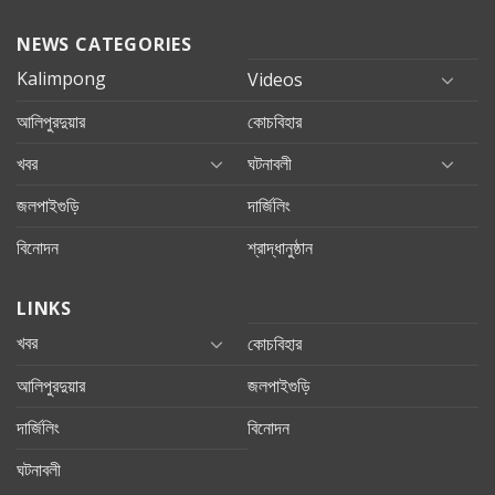
NEWS CATEGORIES
Kalimpong
Videos
আলিপুরদুয়ার
কোচবিহার
খবর
ঘটনাবলী
জলপাইগুড়ি
দার্জিলিং
বিনোদন
শ্রাদ্ধানুষ্ঠান
LINKS
খবর
কোচবিহার
আলিপুরদুয়ার
জলপাইগুড়ি
দার্জিলিং
বিনোদন
ঘটনাবলী