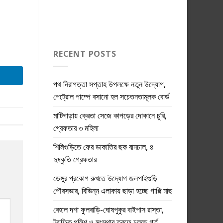
RECENT POSTS
পথ নিরাপত্তা সপ্তাহ উপলক্ষে নতুন উদ্যোগ,
পেট্রোল পাম্পে বসানো হল সচেতনতামূলক বোর্ড
মাটিগাড়ায় ক্রেতা সেজে কাপড়ের দোকানে চুরি,
গ্রেফতার ৩ মহিলা
শিলিগুড়িতে ফের ডাকাতির ছক বানচাল, ৪
দুষ্কৃতি গ্রেফতার
ডেঙ্গুর প্রকোপ রুখতে উদ্যোগ জলপাইগুড়ি
পৌরসভার, বিভিন্ন এলাকায় ছাড়া হচ্ছে গাপ্পি মাছ
বেহাল দশা ফুলবাড়ি-ঘোষপুকুর বাইপাস রাস্তা,
ট্রাফিক পুলিশ ও সংস্থার তরফে চলছে গর্ত