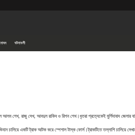
িনোদন
ঘটনাবলী
ল আলম শেখ, রাজু সেখ, আবদুল রাকিব ও রিপন শেখ।ধৃতরা প্রত্যেকেই মুর্শিদাবাদ জেলার বাস
িযান চালিয়ে একটি ট্রাক আটক করে স্পেশাল টাস্ক ফোর্স।ট্রাকটিতে তল্লাশি চালিয়ে সেখ