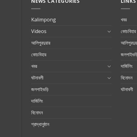
NEWS CATEGORIES
LINKS
Kalimpong
খবর
Videos
কোচবিহার
আলিপুরদুয়ার
আলিপুরদুয়
কোচবিহার
জলপাইগুড়
খবর
দার্জিলিং
ঘটনাবলী
বিনোদন
জলপাইগুড়ি
ঘটনাবলী
দার্জিলিং
বিনোদন
শ্রাদ্ধানুষ্ঠান