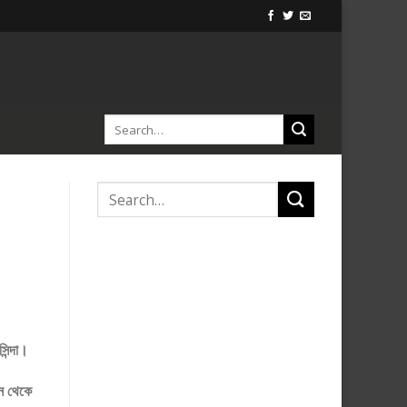
িন্দা।
ান থেকে