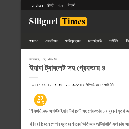
Skip
English
हिन्दी
বাংলা
नेपाली
to
content
খবর
কোচবিহার
আলিপুরদুয়ার
জলপাইগুড়ি
দার্জিলিং
ব
উত্তরবঙ্গ
,
খবর
,
শিলিগুড়ি
ইয়াবা ট্যাবলেট সহ গ্রেফতার ৪
POSTED ON
AUGUST 29, 2022
BY
শিলিগুড়ি টাইমস প্রতিনিধি
29
Aug
শিলিগুড়ি,২৯ আগস্টঃ ইয়াবা ট্যাবলেট সহ গ্রেফতার চার যুবক।ধৃতরা হ
রবিবার বিকেলে গোপন সূত্রের খবরের ভিত্তিতে জটিয়াকালি এলাকায় অভ