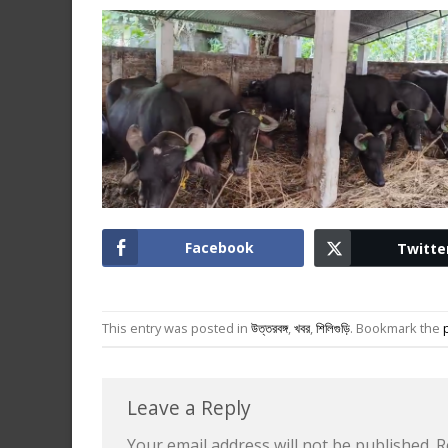
Facebook
Twitte
This entry was posted in
উত্তরবঙ্গ
,
খবর
,
শিলিগুড়ি
. Bookmark the
Leave a Reply
Your email address will not be published.
R