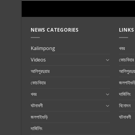
NEWS CATEGORIES
LINKS
Kalimpong
খবর
Videos
কোচবিহার
আলিপুরদুয়ার
আলিপুরদুয়
কোচবিহার
জলপাইগুড়
খবর
দার্জিলিং
ঘটনাবলী
বিনোদন
জলপাইগুড়ি
ঘটনাবলী
দার্জিলিং