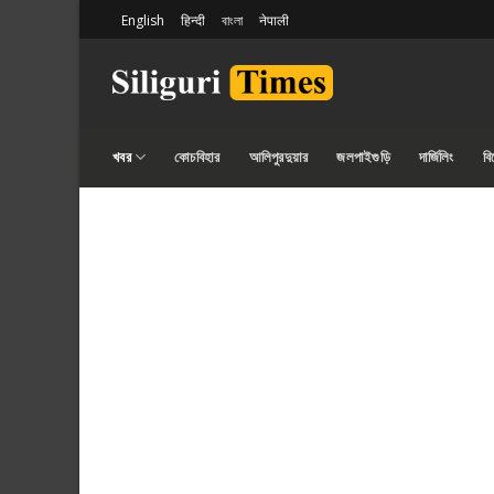
Skip
English
हिन्दी
বাংলা
नेपाली
to
content
খবর
কোচবিহার
আলিপুরদুয়ার
জলপাইগুড়ি
দার্জিলিং
ব