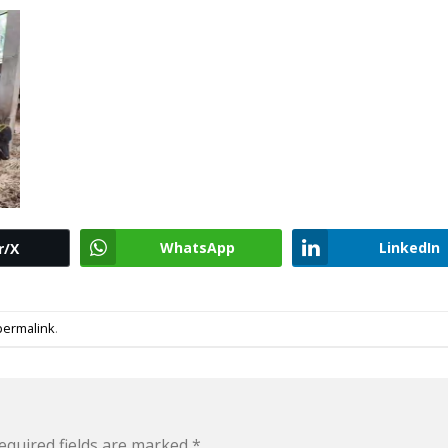
WhatsApp
LinkedIn
r/X
permalink
.
equired fields are marked
*