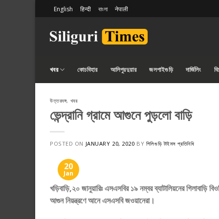
Skip
English
हिन्दी
বাংলা
नेपाली
to
content
খবর
কোচবিহার
আলিপুরদুয়ার
জলপাইগুড়ি
দার্জিলিং
ব
উত্তরবঙ্গ
,
খবর
ভেন্দ্রানি গ্রামে আগুনে পুড়লো বাড়ি
POSTED ON
JANUARY 20, 2020
BY
শিলিগুড়ি টাইমস প্রতিনিধি
20
Jan
খড়িবাড়ি,২০ জানুয়ারিঃ এসএসবির ১৯ নম্বর ব্যাটালিয়নের গিলাবাড়ি বিওপ
আগুন নিয়ন্ত্রণে আনে এসএসবি জওয়ানেরা।