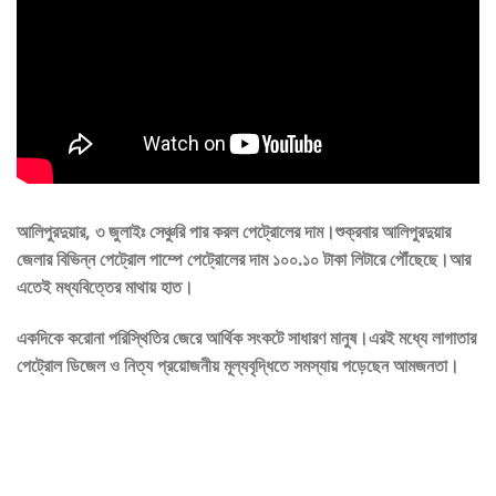
আলিপুরদুয়ার, ৩ জুলাইঃ সেঞ্চুরি পার করল পেট্রোলের দাম।শুক্রবার আলিপুরদুয়ার
জেলার বিভিন্ন পেট্রোল পাম্পে পেট্রোলের দাম ১০০.১০ টাকা লিটারে পৌঁছেছে।আর
এতেই মধ্যবিত্তের মাথায় হাত।
একদিকে করোনা পরিস্থিতির জেরে আর্থিক সংকটে সাধারণ মানুষ।এরই মধ্যে লাগাতার
পেট্রোল ডিজেল ও নিত্য প্রয়োজনীয় মূল্যবৃদ্ধিতে সমস্যায় পড়েছেন আমজনতা।