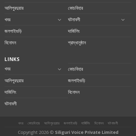
আলিপুরদুয়ার
কোচবিহার
খবর
ঘটনাবলী
জলপাইগুড়ি
দার্জিলিং
বিনোদন
শ্রাদ্ধানুষ্ঠান
LINKS
খবর
কোচবিহার
আলিপুরদুয়ার
জলপাইগুড়ি
দার্জিলিং
বিনোদন
ঘটনাবলী
খবর
কোচবিহার
আলিপুরদুয়ার
জলপাইগুড়ি
দার্জিলিং
বিনোদন
ঘটনাবলী
Copyright 2026 ©
Siliguri Voice Private Limited