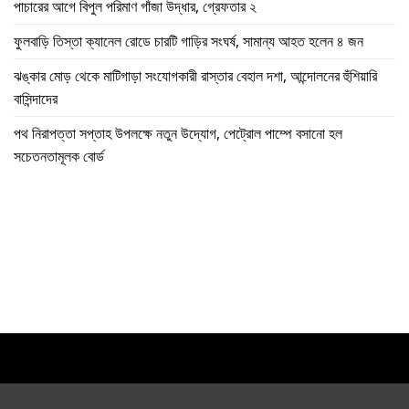
পাচারের আগে বিপুল পরিমাণ গাঁজা উদ্ধার, গ্রেফতার ২
ফুলবাড়ি তিস্তা ক্যানেল রোডে চারটি গাড়ির সংঘর্ষ, সামান্য আহত হলেন ৪ জন
ঝঙ্কার মোড় থেকে মাটিগাড়া সংযোগকারী রাস্তার বেহাল দশা, আন্দোলনের হুঁশিয়ারি
বাসিন্দাদের
পথ নিরাপত্তা সপ্তাহ উপলক্ষে নতুন উদ্যোগ, পেট্রোল পাম্পে বসানো হল
সচেতনতামূলক বোর্ড