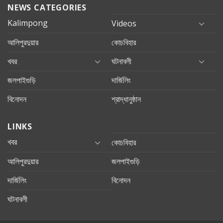
NEWS CATEGORIES
Kalimpong
Videos
আলিপুরদুয়ার
কোচবিহার
খবর
ঘটনাবলী
জলপাইগুড়ি
দার্জিলিং
বিনোদন
শ্রাদ্ধানুষ্ঠান
LINKS
খবর
কোচবিহার
আলিপুরদুয়ার
জলপাইগুড়ি
দার্জিলিং
বিনোদন
ঘটনাবলী