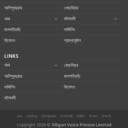
আলিপুরদুয়ার
কোচবিহার
খবর
ঘটনাবলী
জলপাইগুড়ি
দার্জিলিং
বিনোদন
শ্রাদ্ধানুষ্ঠান
LINKS
খবর
কোচবিহার
আলিপুরদুয়ার
জলপাইগুড়ি
দার্জিলিং
বিনোদন
ঘটনাবলী
খবর
কোচবিহার
আলিপুরদুয়ার
জলপাইগুড়ি
দার্জিলিং
বিনোদন
ঘটনাবলী
Copyright 2026 ©
Siliguri Voice Private Limited