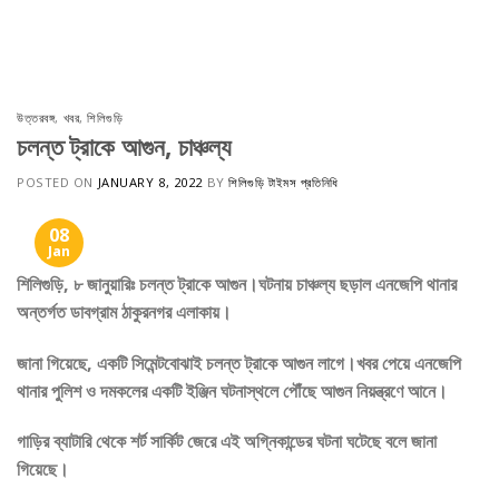
Skip
to
content
উত্তরবঙ্গ
,
খবর
,
শিলিগুড়ি
চলন্ত ট্রাকে আগুন, চাঞ্চল্য
POSTED ON
JANUARY 8, 2022
BY
শিলিগুড়ি টাইমস প্রতিনিধি
08
Jan
শিলিগুড়ি, ৮ জানুয়ারিঃ চলন্ত ট্রাকে আগুন।ঘটনায় চাঞ্চল্য ছড়াল এনজেপি থানার
অন্তর্গত ডাবগ্রাম ঠাকুরনগর এলাকায়।
জানা গিয়েছে, একটি সিমেন্টবোঝাই চলন্ত ট্রাকে আগুন লাগে।খবর পেয়ে এনজেপি
থানার পুলিশ ও দমকলের একটি ইঞ্জিন ঘটনাস্থলে পৌঁছে আগুন নিয়ন্ত্রণে আনে।
গাড়ির ব্যাটারি থেকে শর্ট সার্কিট জেরে এই অগ্নিকান্ডের ঘটনা ঘটেছে বলে জানা
গিয়েছে।