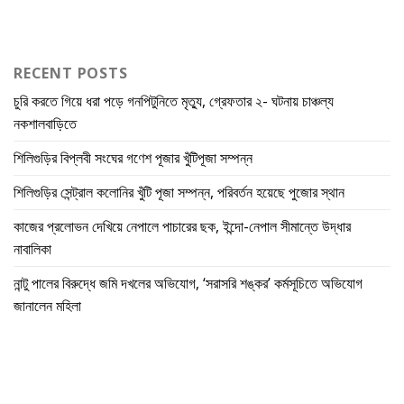
RECENT POSTS
চুরি করতে গিয়ে ধরা পড়ে গনপিটুনিতে মৃত্যু, গ্রেফতার ২- ঘটনায় চাঞ্চল্য
নকশালবাড়িতে
শিলিগুড়ির বিপ্লবী সংঘের গণেশ পূজার খুঁটিপূজা সম্পন্ন
শিলিগুড়ির সেন্ট্রাল কলোনির খুঁটি পূজা সম্পন্ন, পরিবর্তন হয়েছে পুজোর স্থান
কাজের প্রলোভন দেখিয়ে নেপালে পাচারের ছক, ইন্দো-নেপাল সীমান্তে উদ্ধার
নাবালিকা
নান্টু পালের বিরুদ্ধে জমি দখলের অভিযোগ, ‘সরাসরি শঙ্কর’ কর্মসূচিতে অভিযোগ
জানালেন মহিলা