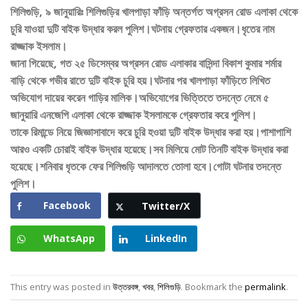
শিলিগুড়ি, ৯ জানুয়ারিঃ শিলিগুড়ির খালপাড়া ফাঁড়ি অন্তর্গত অগ্রসন রোড এলাকা থেকে
চুরি যাওয়া দুটি বাইক উদ্ধার করল পুলিশ।ঘটনায় গ্রেফতার একজন।ধৃতের নাম
রাজ্জাক ইসলাম।
জানা গিয়েছে, গত ২৫ ডিসেম্বর অগ্রসন রোড এলাকার বাসিন্দা বিকাশ কুমার শর্মার
বাড়ি থেকে গভীর রাতে দুটি বাইক চুরি হয়।ঘটনার পর খালপাড়া ফাঁড়িতে লিখিত
অভিযোগ দায়ের করেন গাড়ির মালিক।অভিযোগের ভিত্তিতে তদন্তে নেমে ৫
জানুয়ারি এনজেপি এলাকা থেকে রাজ্জাক ইসলামকে গ্রেফতার করে পুলিশ।
তাকে রিমান্ডে নিয়ে জিজ্ঞাসাবাদে করে চুরি হওয়া দুটি বাইক উদ্ধার করা হয়।পাশাপাশি
আরও একটি চোরাই বাইক উদ্ধার হয়েছে।সব মিলিয়ে মোট তিনটি বাইক উদ্ধার করা
হয়েছে।
শনিবার ধৃতকে ফের শিলিগুড়ি আদালতে তোলা হবে।গোটা ঘটনার তদন্তে
পুলিশ।
Facebook
Twitter/X
WhatsApp
LinkedIn
This entry was posted in
উত্তরবঙ্গ
,
খবর
,
শিলিগুড়ি
. Bookmark the
permalink
.