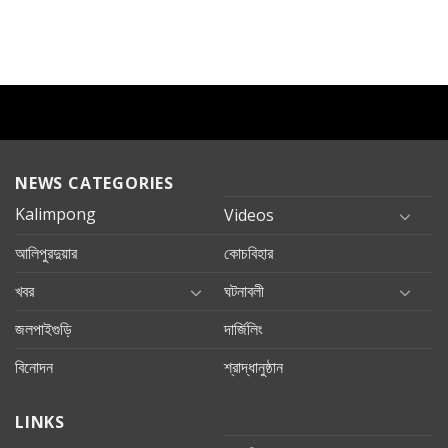
NEWS CATEGORIES
Kalimpong
Videos
আলিপুরদুয়ার
কোচবিহার
খবর
ঘটনাবলী
জলপাইগুড়ি
দার্জিলিং
বিনোদন
শ্রাদ্ধানুষ্ঠান
LINKS