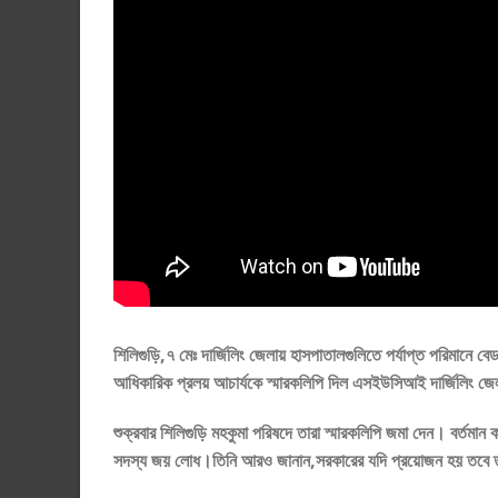
শিলিগুড়ি,৭ মেঃ দার্জিলিং জেলায় হাসপাতালগুলিতে পর্যাপ্ত পরিমানে বেড, অক
আধিকারিক প্রলয় আচার্যকে স্মারকলিপি দিল এসইউসিআই দার্জিলিং জ
শুক্রবার শিলিগুড়ি মহকুমা পরিষদে তারা স্মারকলিপি জমা দেন। বর্তমা
সদস্য জয় লোধ।
তিনি আরও জানান,সরকারের যদি প্রয়োজন হয় তবে তা