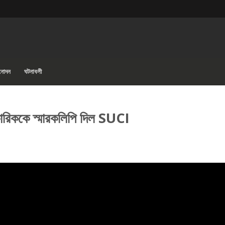
িনোদন
ঘটনাবলী
িকারিককে স্মারকলিপি দিল SUCI