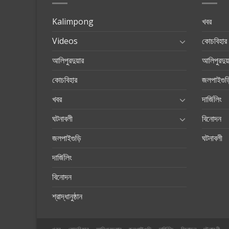
Kalimpong
খবর
Videos
কোচবিহার
আলিপুরদুয়ার
আলিপুরদুয়
কোচবিহার
জলপাইগুড়
খবর
দার্জিলিং
ঘটনাবলী
বিনোদন
জলপাইগুড়ি
ঘটনাবলী
দার্জিলিং
বিনোদন
শ্রাদ্ধানুষ্ঠান