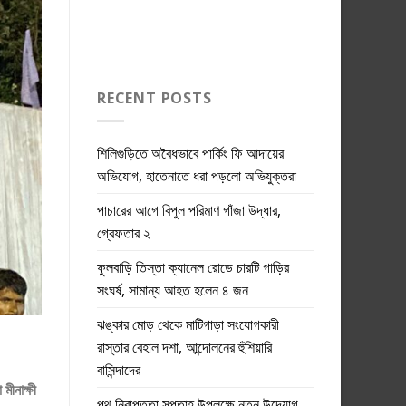
RECENT POSTS
শিলিগুড়িতে অবৈধভাবে পার্কিং ফি আদায়ের
অভিযোগ, হাতেনাতে ধরা পড়লো অভিযুক্তরা
পাচারের আগে বিপুল পরিমাণ গাঁজা উদ্ধার,
গ্রেফতার ২
ফুলবাড়ি তিস্তা ক্যানেল রোডে চারটি গাড়ির
সংঘর্ষ, সামান্য আহত হলেন ৪ জন
ঝঙ্কার মোড় থেকে মাটিগাড়া সংযোগকারী
রাস্তার বেহাল দশা, আন্দোলনের হুঁশিয়ারি
বাসিন্দাদের
মীনাক্ষী
পথ নিরাপত্তা সপ্তাহ উপলক্ষে নতুন উদ্যোগ,