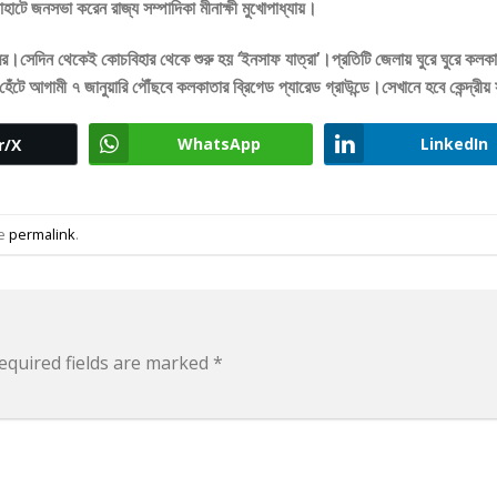
াহাটে জনসভা করেন রাজ্য সম্পাদিকা মীনাক্ষী মুখোপাধ্যায়।
।সেদিন থেকেই কোচবিহার থেকে শুরু হয় ‘ইনসাফ যাত্রা’।প্রতিটি জেলায় ঘুরে ঘুরে কলক
হেঁটে আগামী ৭ জানুয়ারি পৌঁছবে কলকাতার ব্রিগেড প্যারেড গ্রাউন্ডে।সেখানে হবে কেন্দ্রী
WhatsApp
LinkedIn
r/X
he
permalink
.
equired fields are marked
*