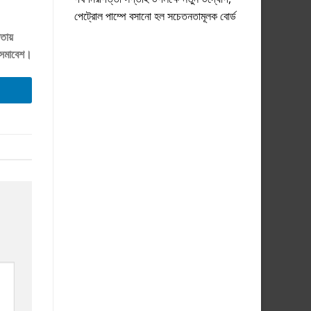
পেট্রোল পাম্পে বসানো হল সচেতনতামূলক বোর্ড
াতায়
য় সমাবেশ।