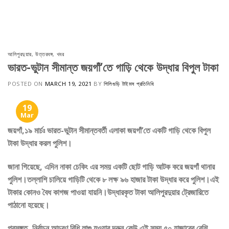
Skip
to
content
আলিপুরদুয়ার
,
উত্তরবঙ্গ
,
খবর
ভারত-ভুটান সীমান্ত জয়গাঁ’তে গাড়ি থেকে উদ্ধার বিপুল টাকা
POSTED ON
MARCH 19, 2021
BY
শিলিগুড়ি টাইমস প্রতিনিধি
19
Mar
জয়গাঁ,১৯ মার্চঃ ভারত-ভুটান সীমান্তবর্তী এলাকা জয়গাঁ’তে একটি গাড়ি থেকে বিপুল
টাকা উদ্ধার করল পুলিশ।
জানা গিয়েছে, এদিন নাকা চেকিং এর সময় একটি ছোট গাড়ি আটক করে জয়গাঁ থানার
পুলিশ।তল্লাশি চালিয়ে গাড়িটি থেকে ৮ লক্ষ ৯৬ হাজার টাকা উদ্ধার করে পুলিশ।এই
টাকার কোনও বৈধ কাগজ পাওয়া যায়নি।উদ্ধারকৃত টাকা আলিপুরদুয়ার ট্রেজারিতে
পাঠানো হয়েছে।
প্রসঙ্গত, নির্বাচন আচরণ বিধি লাগু হওয়ার দরুন কেউ এই সময় ৫০ হাজারের বেশি