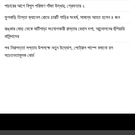
পাচারের আগে বিপুল পরিমাণ গাঁজা উদ্ধার, গ্রেফতার ২
ফুলবাড়ি তিস্তা ক্যানেল রোডে চারটি গাড়ির সংঘর্ষ, সামান্য আহত হলেন ৪ জন
ঝঙ্কার মোড় থেকে মাটিগাড়া সংযোগকারী রাস্তার বেহাল দশা, আন্দোলনের হুঁশিয়ারি
বাসিন্দাদের
পথ নিরাপত্তা সপ্তাহ উপলক্ষে নতুন উদ্যোগ, পেট্রোল পাম্পে বসানো হল
সচেতনতামূলক বোর্ড