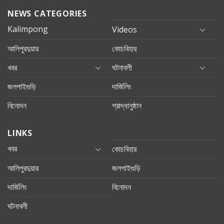
NEWS CATEGORIES
Kalimpong
Videos
আলিপুরদুয়ার
কোচবিহার
খবর
ঘটনাবলী
জলপাইগুড়ি
দার্জিলিং
বিনোদন
শ্রাদ্ধানুষ্ঠান
LINKS
খবর
কোচবিহার
আলিপুরদুয়ার
জলপাইগুড়ি
দার্জিলিং
বিনোদন
ঘটনাবলী