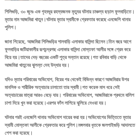
শিলিগুড়ি, ৩০ জুনঃ এক গৃহবধূর রহস্যজনক মৃত্যুর ঘটনায় চাঞ্চল্য ছড়াল ফুলবাড়িতে।
মৃতার নাম আজমিরা খাতুন।ঘটনায় মৃতার স্বামীকে গ্রেফতার করেছে এনজেপি থানার
পুলিশ।
জানা গিয়েছে, আজমিরা শিলিগুড়ির শালবাড়ি এলাকার বাসিন্দা ছিলেন।তিন বছর আগে
ফুলবাড়ির জটিয়াকালীর রূপচন্দ্রগছ এলাকার বাসিন্দা মোস্তফা আলীর সঙ্গে প্রেম করে
বিয়ে হয়।তাদের দেড় বছরের একটি পুত্র সন্তান রয়েছে।গত রবিবার বাড়ি থেকে
আজমিরা খাতুনের ঝুলন্ত দেহ উদ্ধার হয়।
যদিও মৃতার পরিবারের অভিযোগ, বিয়ের পর থেকেই বিভিন্ন কারণে আজমিরার উপর
মানসিক ও শারীরিক অত্যাচার চালাতো তার স্বামী।গত কয়েক মাস ধরে সেই
অত্যাচারের মাত্রা আরও বেড়ে যায়। পরিবারের অভিযোগ, আজমিরাকে প্রথমে বালিশ
চাপা দিয়ে খুন করা হয়েছে।এরপর ফাঁস লাগিয়ে ঝুলিয়ে দেওয়া হয়।
ঘটনার পরই এনজেপি থানায় অভিযোগ দায়ের করা হয়।অভিযোগের ভিত্তিতে মৃতার
স্বামী মোস্তফা আলীকে গ্রেফতার করে পুলিশ।মঙ্গলবার ধৃতকে জলপাইগুড়ি আদালতে
পেশ করা হয়েছে।