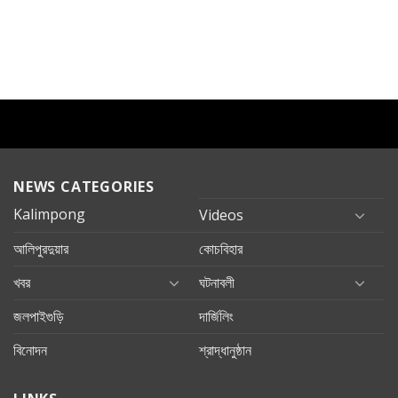
NEWS CATEGORIES
Kalimpong
Videos
আলিপুরদুয়ার
কোচবিহার
খবর
ঘটনাবলী
জলপাইগুড়ি
দার্জিলিং
বিনোদন
শ্রাদ্ধানুষ্ঠান