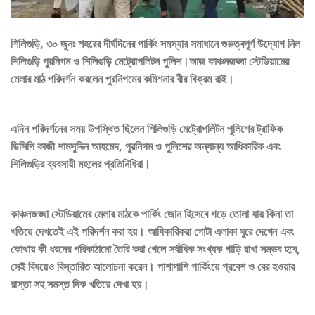
শিলিগুড়ি, ৩০ জুনঃ শহরের দীর্ঘদিনের পার্কিং সমস্যার সমাধানে গুরুত্বপূর্ণ উদ্যোগ নিল
শিলিগুড়ি পুরনিগম ও শিলিগুড়ি মেট্রোপলিটন পুলিশ।আজ কাঞ্চনজঙ্ঘা স্টেডিয়ামের
মেলার মাঠ পরিদর্শন করলেন পুরনিগমের কমিশনার বীর বিক্রম রাই।
এদিন পরিদর্শনের সময় উপস্থিত ছিলেন শিলিগুড়ি মেট্রোপলিটন পুলিশের ট্রাফিক
ডিসিপি কাজী শামসুদ্দিন আহমেদ, পুরনিগম ও পুলিশের অন্যান্য আধিকারিক এবং
শিলিগুড়ির ব্যবসায়ী মহলের প্রতিনিধিরা।
কাঞ্চনজঙ্ঘা স্টেডিয়ামের মেলার মাঠকে পার্কিং জোন হিসেবে গড়ে তোলা যায় কিনা তা
খতিয়ে দেখতেই এই পরিদর্শন করা হয়। আধিকারিকরা গোটা এলাকা ঘুরে দেখেন এবং
কোথায় কী ধরনের পরিকাঠামো তৈরি করা গেলে সর্বাধিক সংখ্যক গাড়ি রাখা সম্ভব হবে,
সেই বিষয়েও বিস্তারিত আলোচনা করেন। পাশাপাশি পার্কিংয়ে প্রবেশ ও বের হওয়ার
রাস্তা সহ সমস্ত দিক খতিয়ে দেখা হয়।