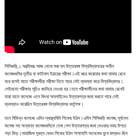
শিলিগুড়ি,১ অক্টোবরঃ আজ থেকে শুরু হল উত্তরবঙ্গ বিশ্ববিদ্যালয়ের অধীন
কলেজগুলির তৃতীয় বা ফাইনাল ইয়ারের পরীক্ষা।এই বছর করোনার কথা মাথায় রেখে
ঘরে বসেই যাতে পরীক্ষার্থীরা পরীক্ষা দিতে পারে সেই ব্যবস্থা করে বিশ্ববিদ্যালয়।
সেইমতো পরীক্ষার সূচিও জানিয়ে দেওয়া হয়।তবে পরীক্ষার্থীদের কথা মাথায় রেখেই
তারা যাতে কলেজে এসে কিংবা অনলাইনেও উত্তরপত্র জমা করতে পারে সেই
ব্যবস্থাও করেছিল উত্তরবঙ্গ বিশ্ববিদ্যালয় কর্তৃপক্ষ।
তবে বিভিন্ন কলেজে এদিন স্বাস্থ্যবিধি শিকেয় উঠল।এদিন শিলিগুড়ি কলেজ,সূর্যসেন
কলেজ সহ অন্যান্য কলেজগুলিতে দেখা গেল উত্তরপত্র জমা দেওয়ার সময় উপচে
পড়া ভিড়।সামাজিক দূরত্ব যেমন শিকেয় উঠল পাশাপাশি অনেকের মুখে মাস্কও ছিল