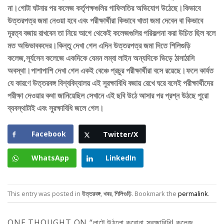
না।গোটা ঘটনার পর কলেজ কর্তৃপক্ষগুলির গাফিলতির অভিযোগ উঠেছে।কিভাবে
উত্তরপত্র জমা নেওয়া হবে এবং পরীক্ষার্থীরা কিভাবে খাতা জমা দেবেন বা কিভাবে
দূরত্ব বজায় রাখবেন তা নিয়ে আগে থেকেই কলেজগুলির পরিকল্পনা করা উচিত ছিল বলে
মত অভিভাবকদের।কিন্তু দেখা গেল এদিন উত্তরপত্র জমা দিতে শিলিগুড়ি
কলেজ,সূর্যসেন কলেজে একদিকে যেমন লম্বা লাইন অন্যদিকে ভিড়ে ঠাসাঠাসি
অবস্থা।পাশাপাশি দেখা গেল একই বেঞ্চে প্রচুর পরীক্ষার্থীরা বসে রয়েছে।ফলে কার্যত
যে কারণে উত্তরবঙ্গ বিশ্ববিদ্যালয় এই সুরক্ষাবিধি বজায় রেখে ঘরে বসেই পরীক্ষার্থীদের
পরীক্ষা দেওয়ার কথা জানিয়েছিল সেখানে এই ছবি উঠে আসার পর প্রশ্ন উঠছে পুরো
ব্যবস্থাটাই এবং সুরক্ষাবিধি জলে গেল।
Facebook
Twitter/X
WhatsApp
LinkedIn
This entry was posted in
উত্তরবঙ্গ
,
খবর
,
শিলিগুড়ি
. Bookmark the
permalink
.
ONE THOUGHT ON “
লাটে উঠলো করোনা সুরক্ষাবিধি! কলেজ