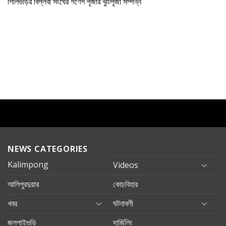
শিলিগুড়ির বিপ্লবী সংঘের গণেশ পূজার খুঁটিপূজা সম্পন্ন
NEWS CATEGORIES
Kalimpong
Videos
আলিপুরদুয়ার
কোচবিহার
খবর
ঘটনাবলী
জলপাইগুড়ি
দার্জিলিং