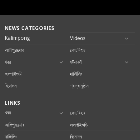
NEWS CATEGORIES
Kalimpong
Videos
আলিপুরদুয়ার
কোচবিহার
খবর
ঘটনাবলী
জলপাইগুড়ি
দার্জিলিং
বিনোদন
শ্রাদ্ধানুষ্ঠান
LINKS
খবর
কোচবিহার
আলিপুরদুয়ার
জলপাইগুড়ি
দার্জিলিং
বিনোদন