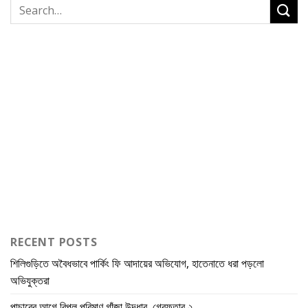
RECENT POSTS
শিলিগুড়িতে অবৈধভাবে পার্কিং ফি আদায়ের অভিযোগ, হাতেনাতে ধরা পড়লো
অভিযুক্তরা
পাচারের আগে বিপুল পরিমাণ গাঁজা উদ্ধার, গ্রেফতার ২