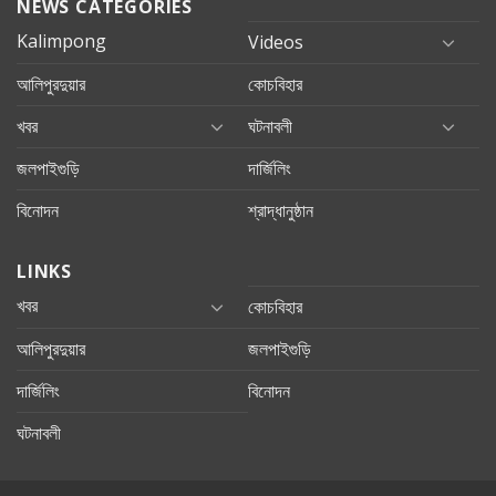
NEWS CATEGORIES
Kalimpong
Videos
আলিপুরদুয়ার
কোচবিহার
খবর
ঘটনাবলী
জলপাইগুড়ি
দার্জিলিং
বিনোদন
শ্রাদ্ধানুষ্ঠান
LINKS
খবর
কোচবিহার
আলিপুরদুয়ার
জলপাইগুড়ি
দার্জিলিং
বিনোদন
ঘটনাবলী