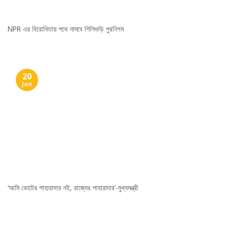
NPR এর বিরোধিতায় পথে নামবে শিলিগুড়ি পুরনিগম
20
Jan
‘আমি ভোটের পাহারাদার নই, রাজ্যের পাহারাদার’-মুখ্যমন্ত্রী