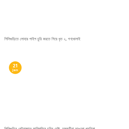
শিলিগুড়িতে লোহার পাইপ চুরি করতে গিয়ে ধৃত ২, গণধোলাই
21
Jan
শিলিগুড়ির গেটবাজারে কালিমন্দিরে চুরির চেষ্টা, দুষ্কৃতীরা ভাঙলো প্রতিমা