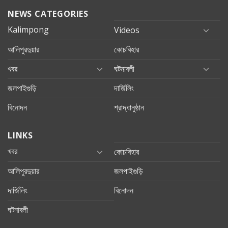
NEWS CATEGORIES
Kalimpong
Videos
আলিপুরদুয়ার
কোচবিহার
খবর
ঘটনাবলী
জলপাইগুড়ি
দার্জিলিং
বিনোদন
শ্রাদ্ধানুষ্ঠান
LINKS
খবর
কোচবিহার
আলিপুরদুয়ার
জলপাইগুড়ি
দার্জিলিং
বিনোদন
ঘটনাবলী