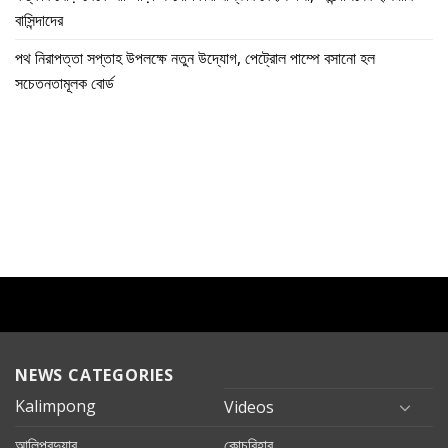
বাসিন্দাদের
পথ নিরাপত্তা সপ্তাহ উপলক্ষে নতুন উদ্যোগ, পেট্রোল পাম্পে বসানো হল
সচেতনতামূলক বোর্ড
NEWS CATEGORIES
Kalimpong
Videos
আলিপুরদুয়ার
কোচবিহার