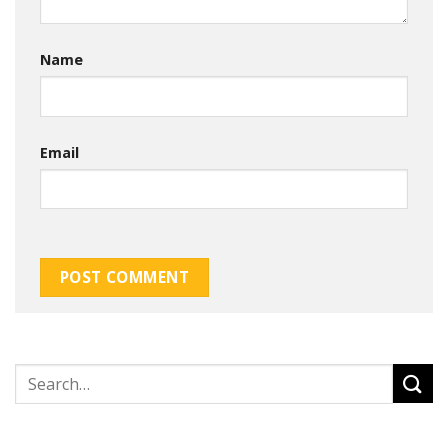
Name
Email