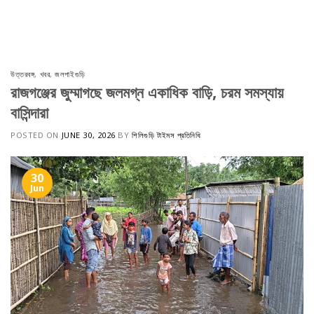
Skip
to
content
উত্তরবঙ্গ
,
খবর
,
জলপাইগুড়ি
রাজগঞ্জের জুম্মাগছে জলমগ্ন একাধিক বাড়ি, চরম সমস্যায়
বাসিন্দারা
POSTED ON
JUNE 30, 2026
BY
শিলিগুড়ি টাইমস প্রতিনিধি
30
Jun