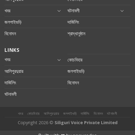
খবর
ঘটনাবলী
জলপাইগুড়ি
দার্জিলিং
বিনোদন
শ্রাদ্ধানুষ্ঠান
LINKS
খবর
কোচবিহার
আলিপুরদুয়ার
জলপাইগুড়ি
দার্জিলিং
বিনোদন
ঘটনাবলী
খবর
কোচবিহার
আলিপুরদুয়ার
জলপাইগুড়ি
দার্জিলিং
বিনোদন
ঘটনাবলী
Copyright 2026 ©
Siliguri Voice Private Limited
ilbahis
Jojobet
jojobet
mariobet
jojobet giriş
betpark
betpark g