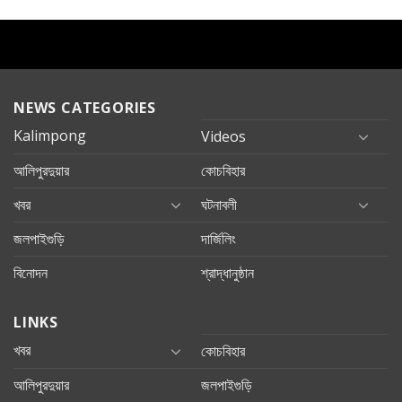
NEWS CATEGORIES
Kalimpong
Videos
আলিপুরদুয়ার
কোচবিহার
খবর
ঘটনাবলী
জলপাইগুড়ি
দার্জিলিং
বিনোদন
শ্রাদ্ধানুষ্ঠান
LINKS
খবর
কোচবিহার
আলিপুরদুয়ার
জলপাইগুড়ি