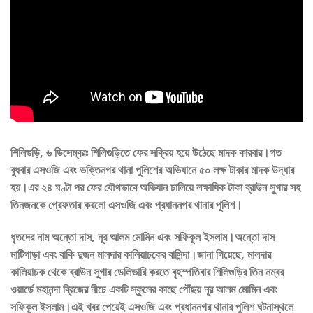
শিলিগুড়ি, ৬ ডিসেম্বরঃ শিলিগুড়িতে ফের সক্রিয় হয়ে উঠেছে মাদক কারবার।গত
বুধবার এসওজি এবং ভক্তিনগর থানা পুলিশের অভিযানে ৫০ লক্ষ টাকার মাদক উদ্ধার
হয়।এর ২৪ ঘণ্টা পর ফের যৌথভাবে অভিযান চালিয়ে লক্ষাধিক টাকা ব্রাউন সুগার সহ
তিনজনকে গ্রেফতার করলো এসওজি এবং প্রধাননগর থানার পুলিশ।
ধৃতদের নাম অন্তো দাস, নূর আলম মোমিন এবং সফিকূল ইসলাম।অন্তো দাস
মাটিগাড়া এবং বাকি দুজন মালদার কালিয়াচকের বাসিন্দা।জানা গিয়েছে, মালদার
কালিয়াচক থেকে ব্রাউন সুগার ডেলিভারি করতে বৃহস্পতিবার শিলিগুড়ির তিন নম্বর
ওয়ার্ডে মহানন্দা ব্রিজের নীচে একটি স্কুলের কাছে পৌঁছয় নূর আলম মোমিন এবং
সফিকূল ইসলাম।এই খবর পেয়েই এসওজি এবং প্রধাননগর থানার পুলিশ ঘটনাস্থলে