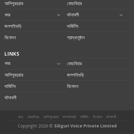
আলিপুরদুয়ার
কোচবিহার
খবর
ঘটনাবলী
জলপাইগুড়ি
দার্জিলিং
বিনোদন
শ্রাদ্ধানুষ্ঠান
LINKS
খবর
কোচবিহার
আলিপুরদুয়ার
জলপাইগুড়ি
দার্জিলিং
বিনোদন
ঘটনাবলী
খবর
কোচবিহার
আলিপুরদুয়ার
জলপাইগুড়ি
দার্জিলিং
বিনোদন
ঘটনাবলী
Copyright 2026 ©
Siliguri Voice Private Limited