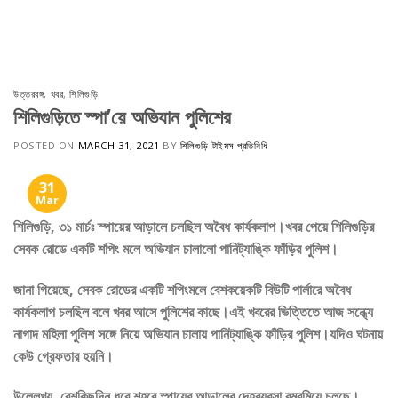
Skip
to
content
উত্তরবঙ্গ
,
খবর
,
শিলিগুড়ি
শিলিগুড়িতে স্পা’য়ে অভিযান পুলিশের
POSTED ON
MARCH 31, 2021
BY
শিলিগুড়ি টাইমস প্রতিনিধি
31
Mar
শিলিগুড়ি, ৩১ মার্চঃ স্পায়ের আড়ালে চলছিল অবৈধ কার্যকলাপ।খবর পেয়ে শিলিগুড়ির
সেবক রোডে একটি শপিং মলে অভিযান চালালো পানিট্যাঙ্কি ফাঁড়ির পুলিশ।
জানা গিয়েছে, সেবক রোডের একটি শপিংমলে বেশকয়েকটি বিউটি পার্লারে অবৈধ
কার্যকলাপ চলছিল বলে খবর আসে পুলিশের কাছে।এই খবরের ভিত্তিতে আজ সন্ধ্যে
নাগাদ মহিলা পুলিশ সঙ্গে নিয়ে অভিযান চালায় পানিট্যাঙ্কি ফাঁড়ির পুলিশ।যদিও ঘটনায়
কেউ গ্রেফতার হয়নি।
উল্লেখ্য, বেশকিছুদিন ধরে শহরে স্পায়ের আড়ালের দেহব্যবসা রমরমিয়ে চলছে।