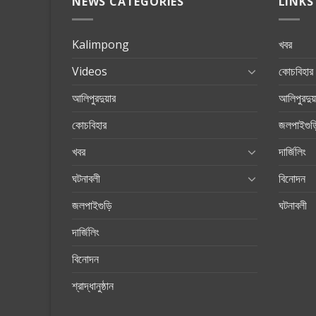
NEWS CATEGORIES
LINKS
Kalimpong
খবর
Videos
কোচবিহার
আলিপুরদুয়ার
আলিপুরদুয়
কোচবিহার
জলপাইগুড়
খবর
দার্জিলিং
ঘটনাবলী
বিনোদন
জলপাইগুড়ি
ঘটনাবলী
দার্জিলিং
বিনোদন
শ্রাদ্ধানুষ্ঠান