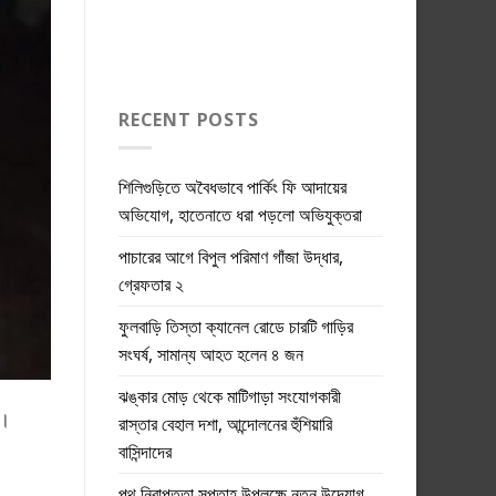
RECENT POSTS
শিলিগুড়িতে অবৈধভাবে পার্কিং ফি আদায়ের
অভিযোগ, হাতেনাতে ধরা পড়লো অভিযুক্তরা
পাচারের আগে বিপুল পরিমাণ গাঁজা উদ্ধার,
গ্রেফতার ২
ফুলবাড়ি তিস্তা ক্যানেল রোডে চারটি গাড়ির
সংঘর্ষ, সামান্য আহত হলেন ৪ জন
ঝঙ্কার মোড় থেকে মাটিগাড়া সংযোগকারী
ি।
রাস্তার বেহাল দশা, আন্দোলনের হুঁশিয়ারি
বাসিন্দাদের
পথ নিরাপত্তা সপ্তাহ উপলক্ষে নতুন উদ্যোগ,