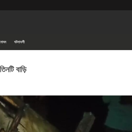
িনোদন
ঘটনাবলী
তিনটি বাড়ি