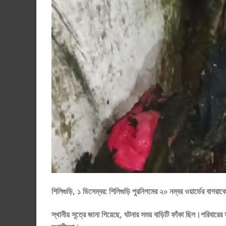
শিলিগুড়ি, ১ ডিসেম্বর: শিলিগুড়ি পুরনিগমের ২০ নম্বর ওয়ার্ডের বাগ
স্থানীয় সূত্রে জানা গিয়েছে, ঘটনার সময় বাড়িটি ফাঁকা ছিল।পরিবার