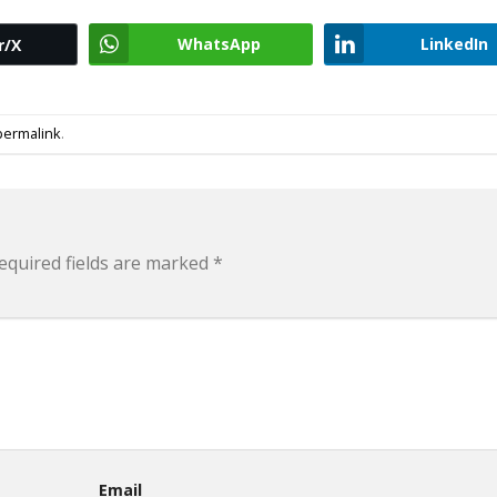
WhatsApp
LinkedIn
r/X
permalink
.
equired fields are marked
*
Email