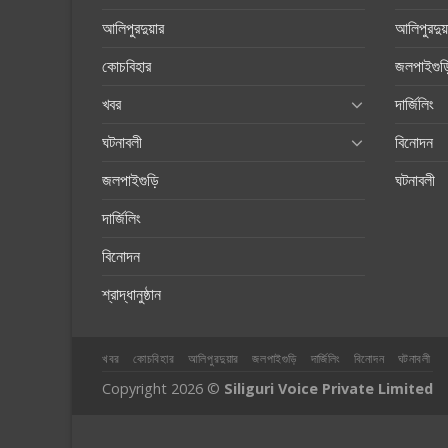
আলিপুরদুয়ার
আলিপুরদুয়
কোচবিহার
জলপাইগুড়
খবর
দার্জিলিং
ঘটনাবলী
বিনোদন
জলপাইগুড়ি
ঘটনাবলী
দার্জিলিং
বিনোদন
শ্রাদ্ধানুষ্ঠান
খবর
কোচবিহার
আলিপুরদুয়ার
জলপাইগুড়ি
দার্জিলিং
বিনোদন
ঘটনাবলী
Copyright 2026 ©
Siliguri Voice Private Limited
ve
mobilbahis
Jojobet
jojobet
mariobet
jojobet giriş
casibom
c