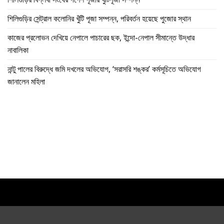
শিলিগুড়ির সেন্ট্রাল কলোনির খুঁটি পূজা সম্পন্ন, পরিবর্তন হয়েছে পুজোর স্থান
কাজের প্রলোভন দেখিয়ে নেপালে পাচারের ছক, ইন্দো-নেপাল সীমান্তে উদ্ধার
নাবালিকা
নান্টু পালের বিরুদ্ধে জমি দখলের অভিযোগ, ‘সরাসরি শঙ্কর’ কর্মসূচিতে অভিযোগ
জানালেন মহিলা