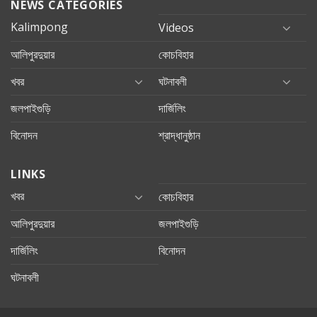
NEWS CATEGORIES
Kalimpong
Videos
আলিপুরদুয়ার
কোচবিহার
খবর
ঘটনাবলী
জলপাইগুড়ি
দার্জিলিং
বিনোদন
শ্রাদ্ধানুষ্ঠান
LINKS
খবর
কোচবিহার
আলিপুরদুয়ার
জলপাইগুড়ি
দার্জিলিং
বিনোদন
ঘটনাবলী