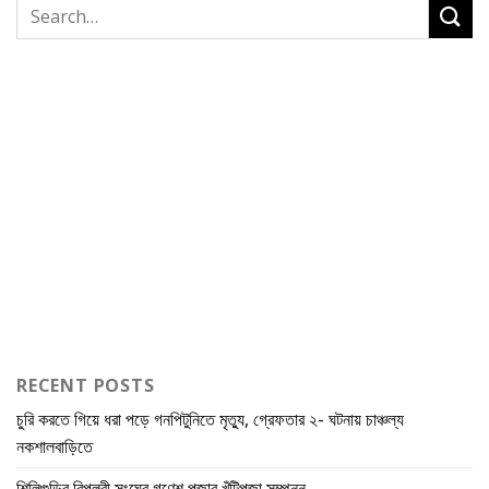
RECENT POSTS
চুরি করতে গিয়ে ধরা পড়ে গনপিটুনিতে মৃত্যু, গ্রেফতার ২- ঘটনায় চাঞ্চল্য
নকশালবাড়িতে
শিলিগুড়ির বিপ্লবী সংঘের গণেশ পূজার খুঁটিপূজা সম্পন্ন