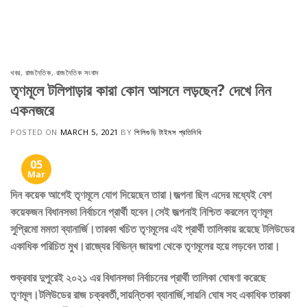
Skip
to
content
খবর
,
রাজনৈতিক
,
রাজনৈতিক সংবাদ
তৃণমূলে টলিপাড়ার কারা কোন আসনে লড়ছেন? দেখে নিন
একনজরে
POSTED ON
MARCH 5, 2021
BY
শিলিগুড়ি টাইমস প্রতিনিধি
05
Mar
দিন কয়েক আগেই তৃণমূলে যোগ দিয়েছেন তারা।জল্পনা ছিল এদের মধ্যেই বেশ
কয়েকজন বিধানসভা নির্বাচনে প্রার্থী হবেন।সেই জল্পনাই নিশ্চিত করলেন তৃণমূল
সুপ্রিমো মমতা ব্যানার্জি।তারকা খচিত তৃণমূলের এই প্রার্থী তালিকায় রয়েছে টলিউডের
একাধিক পরিচিত মুখ।রাজ্যের বিভিন্ন জায়গা থেকে তৃণমূলের হয়ে লড়বেন তারা।
শুক্রবার দুপুরেই ২০২১ এর বিধানসভা নির্বাচনের প্রার্থী তালিকা ঘোষণা করেছে
তৃণমূল।টলিউডের রাজ চক্রবর্তী,সায়ন্তিকা ব্যানার্জি,সায়নি ঘোষ সহ একাধিক তারকা