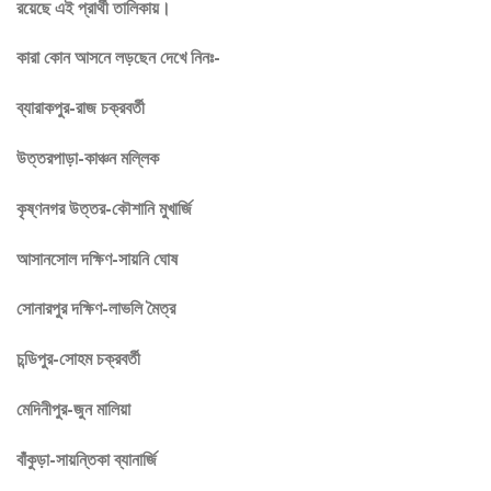
রয়েছে এই প্রার্থী তালিকায়।
কারা কোন আসনে লড়ছেন দেখে নিনঃ-
ব্যারাকপুর-রাজ চক্রবর্তী
উত্তরপাড়া-কাঞ্চন মল্লিক
কৃষ্ণনগর উত্তর-কৌশানি মুখার্জি
আসানসোল দক্ষিণ-সায়নি ঘোষ
সোনারপুর দক্ষিণ-লাভলি মৈত্র
চন্ডিপুর-সোহম চক্রবর্তী
মেদিনীপুর-জুন মালিয়া
বাঁকুড়া-সায়ন্তিকা ব্যানার্জি