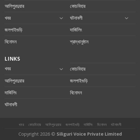
আলিপুরদুয়ার
কোচবিহার
খবর
ঘটনাবলী
জলপাইগুড়ি
দার্জিলিং
বিনোদন
শ্রাদ্ধানুষ্ঠান
LINKS
খবর
কোচবিহার
আলিপুরদুয়ার
জলপাইগুড়ি
দার্জিলিং
বিনোদন
ঘটনাবলী
খবর
কোচবিহার
আলিপুরদুয়ার
জলপাইগুড়ি
দার্জিলিং
বিনোদন
ঘটনাবলী
Copyright 2026 ©
Siliguri Voice Private Limited