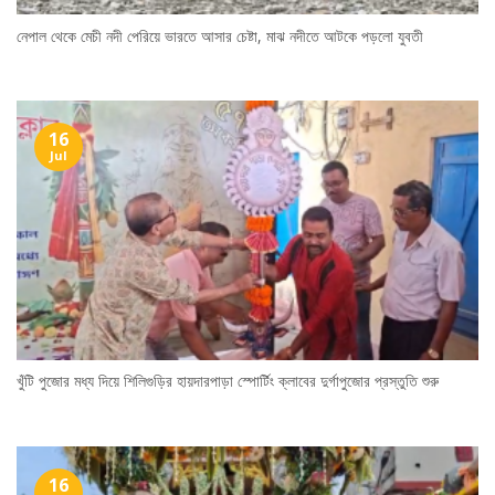
নেপাল থেকে মেচী নদী পেরিয়ে ভারতে আসার চেষ্টা, মাঝ নদীতে আটকে পড়লো যুবতী
16
Jul
খুঁটি পুজোর মধ্য দিয়ে শিলিগুড়ির হায়দারপাড়া স্পোর্টিং ক্লাবের দুর্গাপুজোর প্রস্তুতি শুরু
16