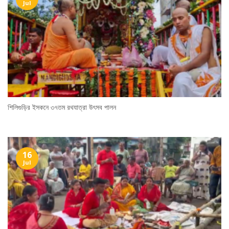
Jul
শিলিগুড়ির ইসকনে ৩৭তম রথযাত্রা উৎসব পালন
16
Jul