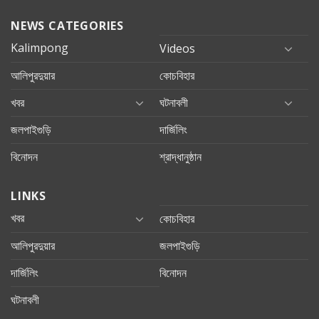
NEWS CATEGORIES
Kalimpong
Videos
আলিপুরদুয়ার
কোচবিহার
খবর
ঘটনাবলী
জলপাইগুড়ি
দার্জিলিং
বিনোদন
শ্রাদ্ধানুষ্ঠান
LINKS
খবর
কোচবিহার
আলিপুরদুয়ার
জলপাইগুড়ি
দার্জিলিং
বিনোদন
ঘটনাবলী