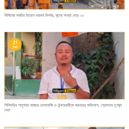
সিকিমের নামচির টানেলে ভয়াবহ বিপর্যয়, মৃতের সংখ্যা বেড়ে ২০
21
Jul
শিলিগুড়ির শালুগাড়া বাজারে তোলাবাজি ও টেন্ডারধারীকে মারধরের অভিযোগ, গ্রেফতার তৃণমূল
নেতা