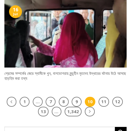
16
Jul
প্রেমের সম্পর্কের জেরে স্বামীকে খুন, বাগডোগরায় মুন্ডুহীন মৃতদেহ উদ্ধারের ঘটনায় উঠে আসছে
হাড়হিম করা তথ্য
1
…
7
8
9
10
11
12
13
…
1,342