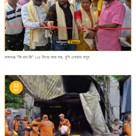
রাজগঞ্জে “জি রাম জি” ১২৫ দিনের কাজ শুরু, খুশি এলাকার মানুষ
22
Jul