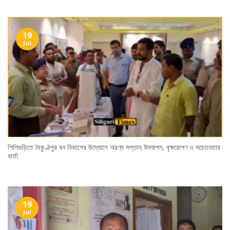
19
Jul
শিলিগুড়িতে বৈকুণ্ঠপুর বন বিভাগের উদ্যোগে অরণ্য সপ্তাহ উদযাপন, বৃক্ষরোপণ ও সচেতনতার
বার্তা
19
Jul